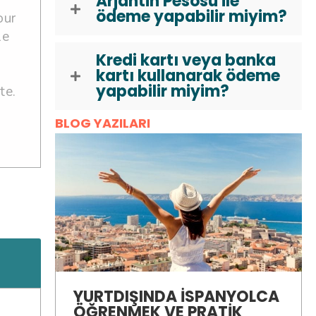
Arjantin Pesosu ile
ödeme yapabilir miyim?
our
le
Kredi kartı veya banka
kartı kullanarak ödeme
yapabilir miyim?
te.
BLOG YAZILARI
YURTDIŞINDA İSPANYOLCA
ÖĞRENMEK VE PRATIK