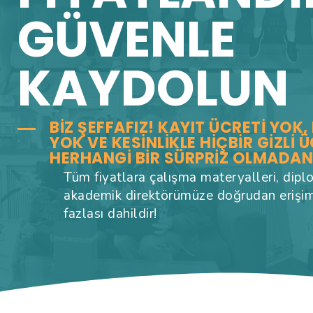
GÜVENLE
KAYDOLUN
BIZ ŞEFFAFIZ! KAYIT ÜCRETI YOK
YOK VE KESINLIKLE HIÇBIR GIZLI 
HERHANGI BIR SÜRPRIZ OLMADAN 
Tüm fiyatlara çalışma materyalleri, diplo
akademik direktörümüze doğrudan erişim
fazlası dahildir!