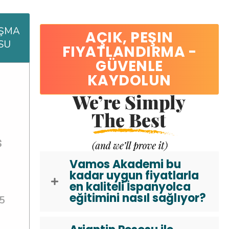
IŞMA
AÇIK, PEŞIN
SU
FIYATLANDIRMA -
GÜVENLE
KAYDOLUN
s
Vamos Akademi bu
kadar uygun fiyatlarla
en kaliteli İspanyolca
eğitimini nasıl sağlıyor?
5