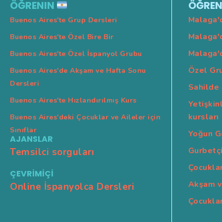
ÖĞRENIN
ÖĞREN
çubuğu
Malaga'
Buenos Aires'te Grup Dersleri
Malaga'
Buenos Aires'te Özel Bire Bir
Malaga'
Buenos Aires'te Özel İspanyol Grubu
Özel Gr
Buenos Aires'de Akşam ve Hafta Sonu
Dersleri
Sahilde
Buenos Aires'te Hızlandırılmış Kurs
Yetişkin
kursları
Buenos Aires'deki Çocuklar ve Aileler için
Sınıflar
Yoğun Ge
AJANSLAR
Gurbetçi
Temsilci sorguları
Çocuklar
ÇEVRİMİÇİ
Akşam v
Online İspanyolca Dersleri
Çocuklar