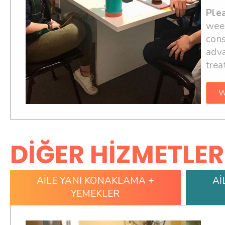
Ple
week
cons
adva
trea
W
DIĞER HIZMETLER
AİLE YANI KONAKLAMA +
Aİ
YEMEKLER