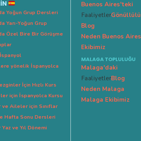
İN
Buenos Aires'teki
da Yoğun Grup Dersleri
Faaliyetler
Gönüllülü
da Yarı-Yoğun Grup
Blog
da Özel Bire Bir Görüşme
Neden Buenos Aire
uplar
Ekibimiz
 İspanyol
MALAGA TOPLULUĞU
lere yönelik İspanyolca
Malaga'daki
Faaliyetler
Blog
zginler İçin Hızlı Kurs
Neden Malaga
ler için İspanyolca Kursu
Malaga Ekibimiz
 ve Aileler için Sınıflar
e Hafta Sonu Dersleri
 Yaz ve Yıl Dönemi