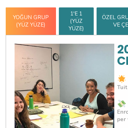
1'E 1
YOĞUN GRUP
ÖZEL GRU
(YÜZ
(YÜZ YÜZE)
VE ÇE
YÜZE)
2
C
Tuit
Enro
per