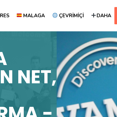
RES
MALAGA
ÇEVRİMİÇİ
DAHA
A
IN NET,
RMA -