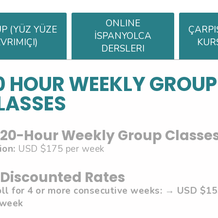
ONLINE
P (YÜZ YÜZE
ÇARP
İSPANYOLCA
VRIMIÇI)
KUR
DERSLERI
0 HOUR WEEKLY GROUP
LASSES
20-Hour Weekly Group Classe
ion:
USD $175 per week
Discounted Rates
ll for 4 or more consecutive weeks:
→ USD $15
 week