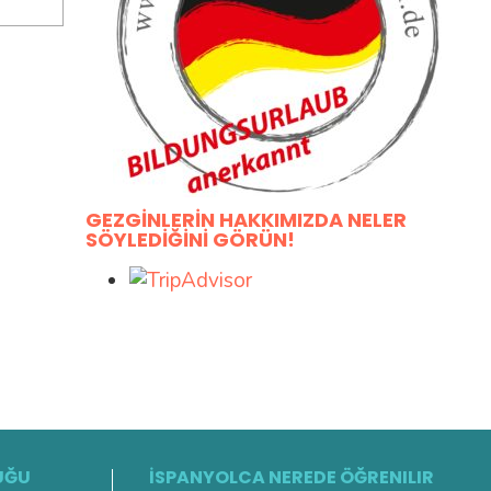
GEZGINLERIN HAKKIMIZDA NELER
SÖYLEDIĞINI GÖRÜN!
UĞU
İSPANYOLCA NEREDE ÖĞRENILIR