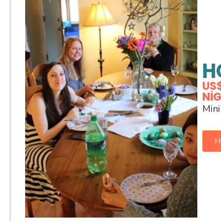
H
US$
NI
Mini
H