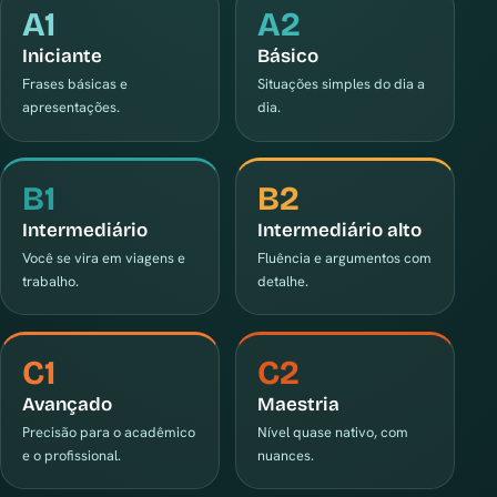
A1
A2
Iniciante
Básico
Frases básicas e
Situações simples do dia a
apresentações.
dia.
B1
B2
Intermediário
Intermediário alto
Você se vira em viagens e
Fluência e argumentos com
trabalho.
detalhe.
C1
C2
Avançado
Maestria
Precisão para o acadêmico
Nível quase nativo, com
e o profissional.
nuances.