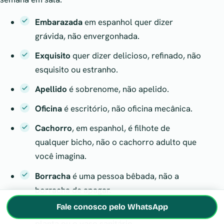
Embarazada
em espanhol quer dizer
grávida, não envergonhada.
Exquisito
quer dizer delicioso, refinado, não
esquisito ou estranho.
Apellido
é sobrenome, não apelido.
Oficina
é escritório, não oficina mecânica.
Cachorro
, em espanhol, é filhote de
qualquer bicho, não o cachorro adulto que
você imagina.
Borracha
é uma pessoa bêbada, não a
borracha de apagar.
Fale conosco pelo WhatsApp
Vaso
é o copo de beber água, não o vaso de
planta ou o vaso sanitário.