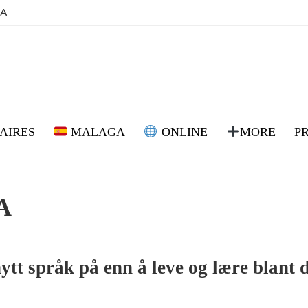
BA
AIRES
MALAGA
ONLINE
MORE
P
A
nytt språk på enn å leve og lære blant