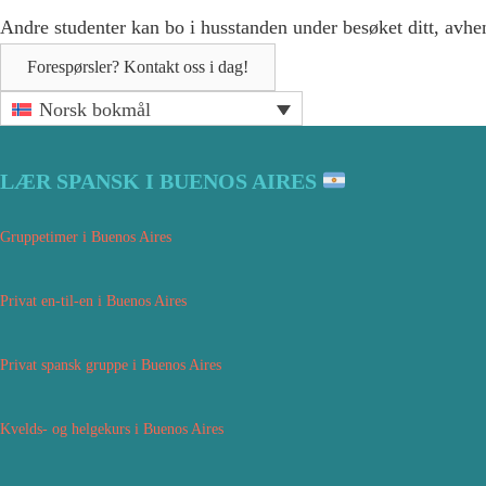
Andre studenter kan bo i husstanden under besøket ditt, avheng
Forespørsler? Kontakt oss i dag!
Hoved
Norsk bokmål
sidebar
LÆR SPANSK I BUENOS AIRES
Gruppetimer i Buenos Aires
Privat en-til-en i Buenos Aires
Privat spansk gruppe i Buenos Aires
Kvelds- og helgekurs i Buenos Aires