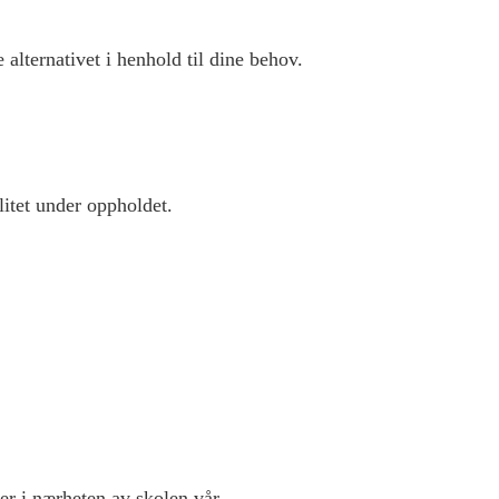
 alternativet i henhold til dine behov.
litet under oppholdet.
r i nærheten av skolen vår.