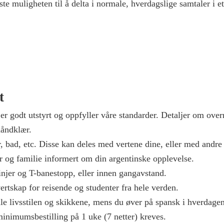
 muligheten til å delta i normale, hverdagslige samtaler i et
t
 er godt utstyrt og oppfyller våre standarder. Detaljer om over
håndklær.
, bad, etc. Disse kan deles med vertene dine, eller med andre 
er og familie informert om din argentinske opplevelse.
injer og T-banestopp, eller innen gangavstand.
ertskap for reisende og studenter fra hele verden.
ale livsstilen og skikkene, mens du øver på spansk i hverdagen
inimumsbestilling på 1 uke (7 netter) kreves.