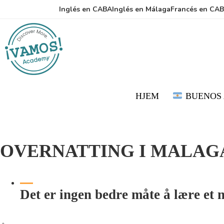
Hopp
Hopp
Inglés en CABA
Inglés en Málaga
Francés en CA
til
til
hovedinnhold
primært
sidefelt
HJEM
BUENOS 
OVERNATTING I MALAG
Det er ingen bedre måte å lære et 