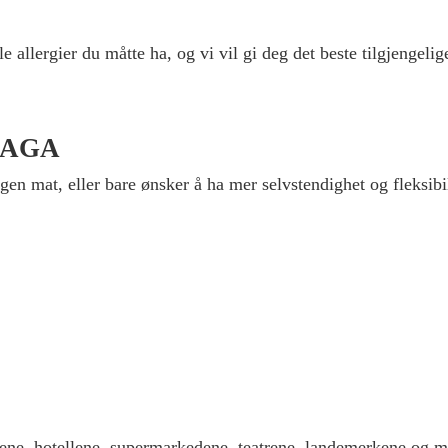
allergier du måtte ha, og vi vil gi deg det beste tilgjengelige
ALAGA
egen mat, eller bare ønsker å ha mer selvstendighet og fleksibi
ene, hotellene, supermarkedene, teatrene, landemerkene og me