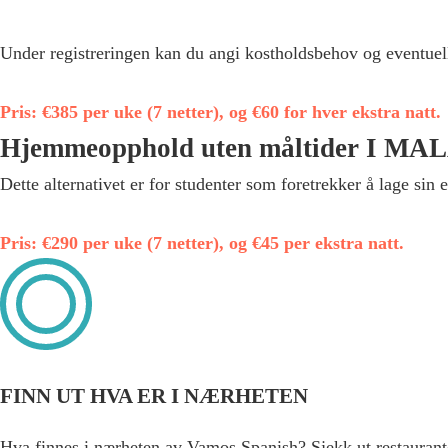
Under registreringen kan du angi kostholdsbehov og eventuelle 
Pris: €385 per uke (7 netter), og €60 for hver ekstra natt.
Hjemmeopphold uten måltider I M
Dette alternativet er for studenter som foretrekker å lage sin 
Pris: €290 per uke (7 netter), og €45 per ekstra natt.
FINN UT HVA ER I NÆRHETEN
Hva finnes i nærheten av Vamos Spanish? Sjekk ut restaurant