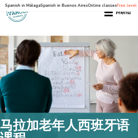
Spanish in Málaga
Spanish in Buenos Aires
Online classes
Free level 
Menu
跳
跳
过
过
前
至
往
主
主
侧
要
边
内
栏
容
马拉加老年人西班牙语