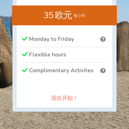
35 欧元
每小时
Monday to Friday
Flexible hours
Complimentary Activites
现在开始！