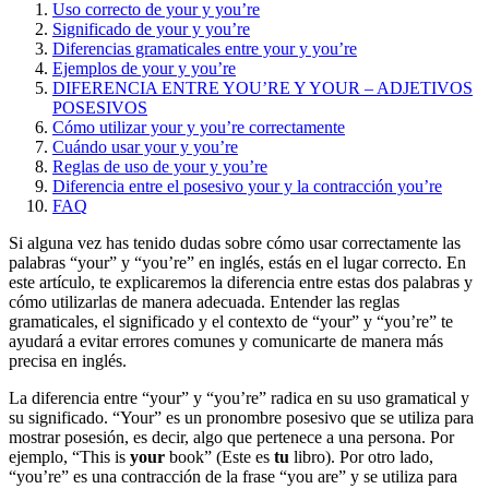
Uso correcto de your y you’re
Significado de your y you’re
Diferencias gramaticales entre your y you’re
Ejemplos de your y you’re
DIFERENCIA ENTRE YOU’RE Y YOUR – ADJETIVOS
POSESIVOS
Cómo utilizar your y you’re correctamente
Cuándo usar your y you’re
Reglas de uso de your y you’re
Diferencia entre el posesivo your y la contracción you’re
FAQ
Si alguna vez has tenido dudas sobre cómo usar correctamente las
palabras “your” y “you’re” en inglés, estás en el lugar correcto. En
este artículo, te explicaremos la diferencia entre estas dos palabras y
cómo utilizarlas de manera adecuada. Entender las reglas
gramaticales, el significado y el contexto de “your” y “you’re” te
ayudará a evitar errores comunes y comunicarte de manera más
precisa en inglés.
La diferencia entre “your” y “you’re” radica en su uso gramatical y
su significado. “Your” es un pronombre posesivo que se utiliza para
mostrar posesión, es decir, algo que pertenece a una persona. Por
ejemplo, “This is
your
book” (Este es
tu
libro). Por otro lado,
“you’re” es una contracción de la frase “you are” y se utiliza para