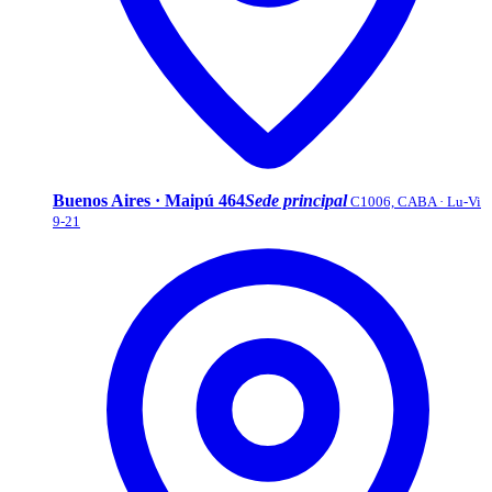
Buenos Aires · Maipú 464
Sede principal
C1006, CABA · Lu-Vi
9-21