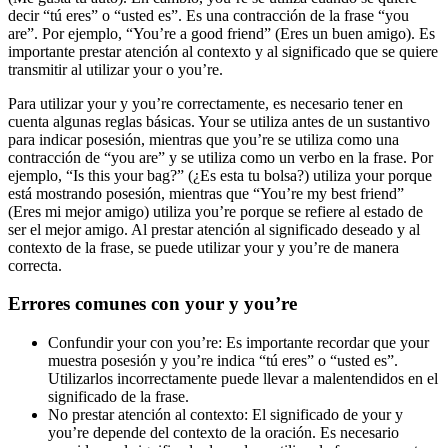
decir “tú eres” o “usted es”. Es una contracción de la frase “you
are”. Por ejemplo, “You’re a good friend” (Eres un buen amigo). Es
importante prestar atención al contexto y al significado que se quiere
transmitir al utilizar your o you’re.
Para utilizar your y you’re correctamente, es necesario tener en
cuenta algunas reglas básicas. Your se utiliza antes de un sustantivo
para indicar posesión, mientras que you’re se utiliza como una
contracción de “you are” y se utiliza como un verbo en la frase. Por
ejemplo, “Is this your bag?” (¿Es esta tu bolsa?) utiliza your porque
está mostrando posesión, mientras que “You’re my best friend”
(Eres mi mejor amigo) utiliza you’re porque se refiere al estado de
ser el mejor amigo. Al prestar atención al significado deseado y al
contexto de la frase, se puede utilizar your y you’re de manera
correcta.
Errores comunes con your y you’re
Confundir your con you’re: Es importante recordar que your
muestra posesión y you’re indica “tú eres” o “usted es”.
Utilizarlos incorrectamente puede llevar a malentendidos en el
significado de la frase.
No prestar atención al contexto: El significado de your y
you’re depende del contexto de la oración. Es necesario