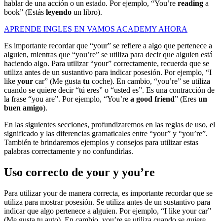
hablar de una acción o un estado. Por ejemplo, “You’re
reading
a
book” (Estás
leyendo
un libro).
APRENDE INGLES EN VAMOS ACADEMY AHORA
Es importante recordar que “your” se refiere a algo que pertenece a
alguien, mientras que “you’re” se utiliza para decir que alguien está
haciendo algo. Para utilizar “your” correctamente, recuerda que se
utiliza antes de un sustantivo para indicar posesión. Por ejemplo, “I
like
your
car” (Me gusta
tu
coche). En cambio, “you’re” se utiliza
cuando se quiere decir “tú eres” o “usted es”. Es una contracción de
la frase “you are”. Por ejemplo, “You’re
a good friend
” (Eres
un
buen amigo
).
En las siguientes secciones, profundizaremos en las reglas de uso, el
significado y las diferencias gramaticales entre “your” y “you’re”.
También te brindaremos ejemplos y consejos para utilizar estas
palabras correctamente y no confundirlas.
Uso correcto de your y you’re
Para utilizar your de manera correcta, es importante recordar que se
utiliza para mostrar posesión. Se utiliza antes de un sustantivo para
indicar que algo pertenece a alguien. Por ejemplo, “I like your car”
(Me gusta tu auto). En cambio, you’re se utiliza cuando se quiere