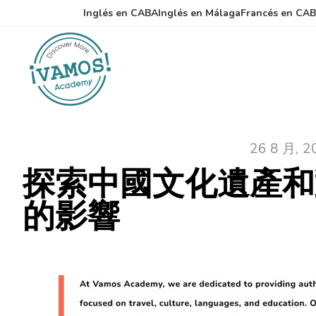
跳
跳
Inglés en CABA
Inglés en Málaga
Francés en CA
至
至
主
主
要
要
內
資
容
訊
欄
26 8 月, 2
探索中國文化遺產和
的影響