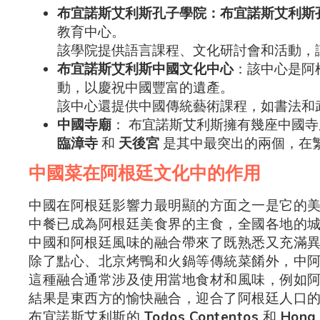
布宜諾斯艾利斯孔子學院：布宜諾斯艾利斯
教育中心。
該學院提供語言課程、文化研討會和活動，
布宜諾斯艾利斯中國文化中心
：該中心是阿
動，以慶祝中國豐富的遺產。
該中心還提供中國傳統藝術課程，如書法和
中國寺廟
： 布宜諾斯艾利斯擁有幾座中國
臨漳寺
和
天後宮
是其中最突出的兩個，在
中國菜在阿根廷文化中的作用
中國在阿根廷影響力最明顯的方面之一是它的
中餐已成為阿根廷美食界的主食，全國各地的
中國和阿根廷風味的融合帶來了既熟悉又充滿
除了點心、北京烤鴨和火鍋等傳統菜餚外，中
這種融合通常涉及使用當地食材和風味，例如
結果是東西方的愉快融合，迎合了阿根廷人口
布宜諾斯艾利斯的
Todos Contentos
和
Hong 