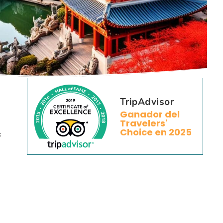
TripAdvisor
Ganador del
Travelers'
Choice en 2025
係
。