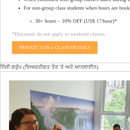
For non-group class students when hours are booke
30+ hours – 10% OFF (US$ 17/hour)*
*Discounts do not apply to weekend classes.
PRIVATE 1-ON-1 CLASS DETAILS
ਨਿੱਜੀ ਗਰੁੱਪ (ਵਿਅਕਤੀਗਤ ਤੌਰ 'ਤੇ ਅਤੇ ਆਨਲਾਈਨ)