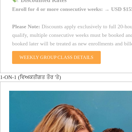
Discounted Rates
Enroll for 4 or more consecutive weeks:
→ USD $155
Please Note:
Discounts apply exclusively to full 20-hou
qualify, multiple consecutive weeks must be booked and
booked later will be treated as new enrollments and bille
WEEKLY GROUP CLASS DETAILS
1-ON-1 (ਵਿਅਕਤੀਗਤ ਤੌਰ 'ਤੇ)