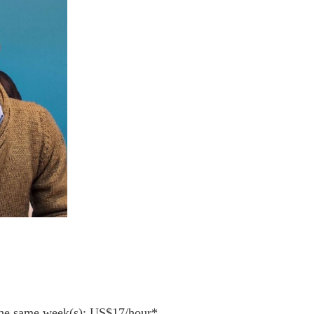
the same week(s): US$17/hour*