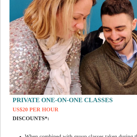
PRIVATE ONE-ON-ONE CLASSES
US$20 PER HOUR
DISCOUNTS*:
When combined with group classes taken during 