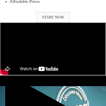
Affordable Prices
START NOW