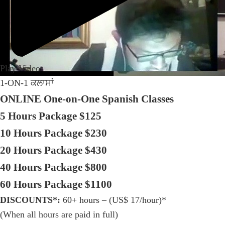
Play Video
1-ON-1 ਕਲਾਸਾਂ
ONLINE One-on-One Spanish Classes
5 Hours Package $125
10 Hours Package $230
20 Hours Package $430
40 Hours Package $800
60 Hours Package $1100
DISCOUNTS*:
60+ hours – (US$ 17/hour)*
(When all hours are paid in full)