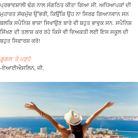
ਪ੍ਰਭਾਵਸ਼ਾਲੀ ਢੰਗ ਨਾਲ ਸੰਗਠਿਤ ਕੀਤਾ ਗਿਆ ਸੀ. ਅਧਿਆਪਕਾਂ ਦੀ
ਮੁਹਾਰਤ ਸੱਚਮੁੱਚ ਉੱਭਰੀ, ਕਿਉਂਕਿ ਉਹ ਨਾ ਸਿਰਫ ਗਿਆਨਵਾਨ ਸਨ
ਬਲਕਿ ਸਪੈਨਿਸ਼ ਭਾਸ਼ਾ ਸਿਖਾਉਣ ਬਾਰੇ ਵੀ ਬਹੁਤ ਭਾਵੁਕ ਸਨ. ਸਪੈਨਿਸ਼
ਸਿੱਖਣ ਦੀ ਤਲਾਸ਼ ਕਰ ਰਹੇ ਕਿਸੇ ਵੀ ਵਿਅਕਤੀ ਲਈ ਇਸ ਸਕੂਲ ਦੀ
ਬਹੁਤ ਸਿਫਾਰਸ਼ ਕਰੋ!
ਗੂਗਲ 'ਤੇ ਪੜ੍ਹੋ
-ਏਆਈਐਸਲਿਨ, ਜੀ.