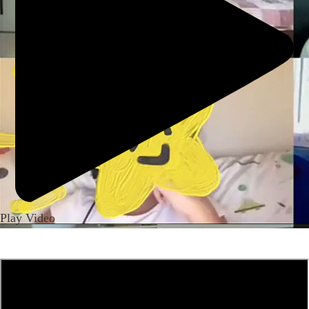
Play Video
ਅੱਜ ਹੀ ਰਜਿਸਟਰ ਕਰੋ!