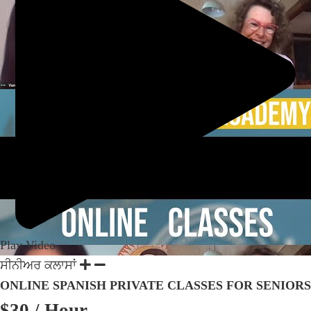
Play Video
ਸੀਨੀਅਰ ਕਲਾਸਾਂ
ONLINE SPANISH PRIVATE CLASSES FOR SENIORS
$30
/ Hour