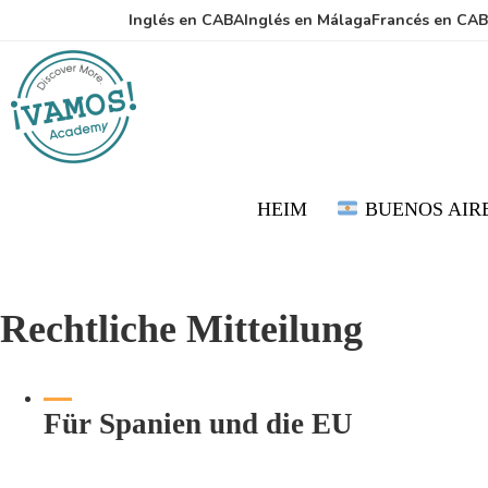
Zum
Zur
Inglés en CABA
Inglés en Málaga
Francés en CA
Inhalt
Seitenspalte
springen
springen
HEIM
BUENOS AIR
Rechtliche Mitteilung
Für Spanien und die EU