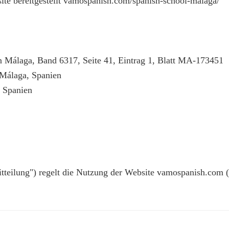
te bereitgestellt vamospanish.com/spanish-school-malaga/
n Málaga, Band 6317, Seite 41, Eintrag 1, Blatt MA-173451
Málaga, Spanien
 Spanien
itteilung") regelt die Nutzung der Website vamospanish.com (