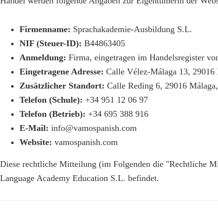
Handel werden folgende Angaben zur Eigentümerin der Websi
Firmenname:
Sprachakademie-Ausbildung S.L.
NIF (Steuer-ID):
B44863405
Anmeldung:
Firma, eingetragen im Handelsregister vo
Eingetragene Adresse:
Calle Vélez-Málaga 13, 29016 
Zusätzlicher Standort:
Calle Reding 6, 29016 Málaga,
Telefon (Schule):
+34 951 12 06 97
Telefon (Betrieb):
+34 695 388 916
E-Mail:
info@vamospanish.com
Website:
vamospanish.com
Diese rechtliche Mitteilung (im Folgenden die "Rechtliche M
Language Academy Education S.L. befindet.