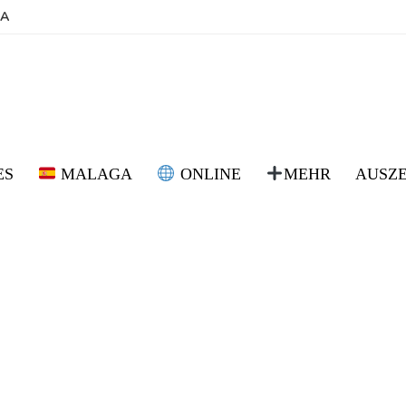
BA
ES
MALAGA
ONLINE
MEHR
AUSZ